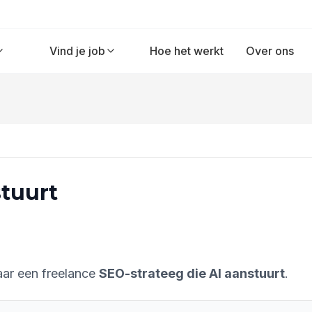
Vind je job
Hoe het werkt
Over ons
stuurt
aar een freelance
SEO-strateeg die AI aanstuurt
.