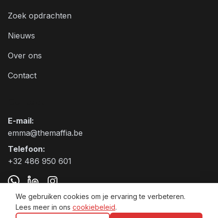
Zoek opdrachten
Nieuws
Over ons
Contact
Contact
E-mail
:
emma@themaffia.be
Telefoon
:
+32 486 950 601
We gebruiken cookies om je ervaring te verbeteren.
Lees meer in ons
cookiebeleid
.
The Maffia BV VAT:BE0797.905.271