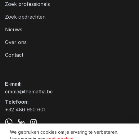
Zoek professionals
Zoek opdrachten
Nieuws
Over ons
Contact
Contact
E-mail
:
emma@themaffia.be
Telefoon
:
+32 486 950 601
We gebruiken cookies om je ervaring te verbeteren.
Lees meer in ons
cookiebeleid
.