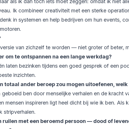
aar als ik dan toch iets moet zeggen: omdat ik niet al
eau. Ik combineer creativiteit met een sterke operatio
n, denk in systemen en help bedrijven om hun events, c
imotoren.
?
ersie van zichzelf te worden — niet groter of beter, 
ier om te ontspannen na een lange werkdag?
n laten bezinken tijdens een goed gesprek of een podc
beste inzichten.
n totaal ander beroep zou mogen uitoefenen, welk
 geboeid ben door menselijke verhalen en de kracht v
 mensen inspireren ligt heel dicht bij wie ik ben. Als k
k stripverhalen.
n ruilen met een beroemd persoon — dood of levend,