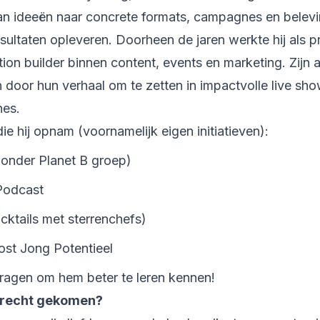
 van ideeën naar concrete formats, campagnes en belevi
ltaten opleveren. Doorheen de jaren werkte hij als pro
on builder binnen content, events en marketing. Zijn a
n door hun verhaal om te zetten in impactvolle live sh
nes.
die hij opnam (voornamelijk eigen initiatieven):
(onder Planet B groep)
 Podcast
ktails met sterrenchefs)
ost Jong Potentieel
vragen om hem beter te leren kennen!
terecht gekomen?