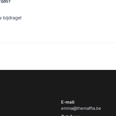
arom?
w bijdrage!
Contact
E-mail
:
emma@themaffia.be