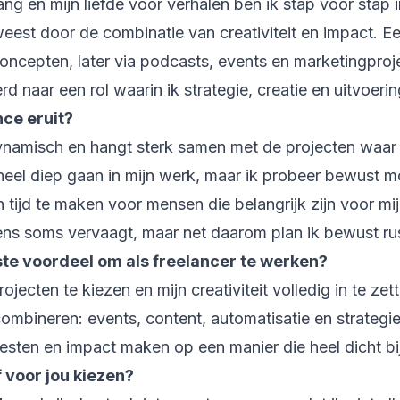
g en mijn liefde voor verhalen ben ik stap voor stap i
weest door de combinatie van creativiteit en impact. 
ncepten, later via podcasts, events en marketingproj
d naar een rol waarin ik strategie, creatie en uitvoer
nce eruit?
dynamisch en hangt sterk samen met de projecten waar 
 heel diep gaan in mijn werk, maar ik probeer bewust
n tijd te maken voor mensen die belangrijk zijn voor mij.
ens soms vervaagt, maar net daarom plan ik bewust r
ste voordeel om als freelancer te werken?
ojecten te kiezen en mijn creativiteit volledig in te ze
ombineren: events, content, automatisatie en strategie.
esten en impact maken op een manier die heel dicht bij
 voor jou kiezen?